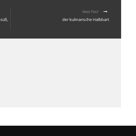
Next Post
 süß,
der kulinarische Halbbart