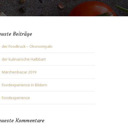
uste Beiträge
der Foodtruck – Okonomiyaki
der kulinarische Halbbart
Märchenbazar 2019
Foodexperience in Bildern
Foodexperience
eueste Kommentare