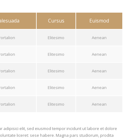
lesuada
Cursus
Euismod
Portalion
Elitesimo
Aenean
Portalion
Elitesimo
Aenean
Portalion
Elitesimo
Aenean
Portalion
Elitesimo
Aenean
Portalion
Elitesimo
Aenean
 adipisici elit, sed eiusmod tempor incidunt ut labore et dolore
oluntate liceret: sese habere. Magna pars studiorum, prodita