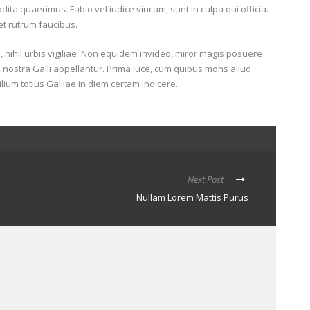
ta quaerimus. Fabio vel iudice vincam, sunt in culpa qui officia.
et rutrum faucibus.
, nihil urbis vigiliae. Non equidem invideo, miror magis posuere
e, nostra Galli appellantur. Prima luce, cum quibus mons aliud
lium totius Galliae in diem certam indicere.
Next Post
Nullam Lorem Mattis Purus