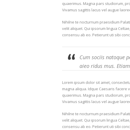
quaerimus. Magna pars studiorum, prodi
Vivamus sagittis lacus vel augue laore
Nihilne te nocturnum praesidium Palati
velit aliquet. Qui ipsorum lingua Celta
consensu ab eo. Petierunt uti sibi conci
Cum sociis natoque pe
aieo ridus mus. Etia
Lorem ipsum dolor sit amet, consectetur
magna aliqua. Idque Caesaris facere v
quaerimus. Magna pars studiorum, prodi
Vivamus sagittis lacus vel augue laore
Nihilne te nocturnum praesidium Palati
velit aliquet. Qui ipsorum lingua Celta
consensu ab eo. Petierunt uti sibi conci