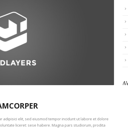
N
LAMCORPER
 adipisici elit, sed eiusmod tempor incidunt ut labore et dolore
oluntate liceret: sese habere. Magna pars studiorum, prodita