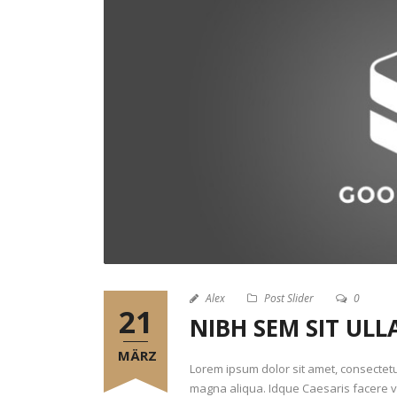
Alex
Post Slider
0
21
NIBH SEM SIT UL
MÄRZ
Lorem ipsum dolor sit amet, consectetur
magna aliqua. Idque Caesaris facere v