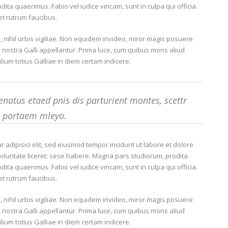
ta quaerimus. Fabio vel iudice vincam, sunt in culpa qui officia.
et rutrum faucibus.
, nihil urbis vigiliae. Non equidem invideo, miror magis posuere
e, nostra Galli appellantur. Prima luce, cum quibus mons aliud
lium totius Galliae in diem certam indicere.
natus etaed pnis dis parturient montes, scettr
m portaem mleyo.
 adipisici elit, sed eiusmod tempor incidunt ut labore et dolore
oluntate liceret: sese habere. Magna pars studiorum, prodita
ta quaerimus. Fabio vel iudice vincam, sunt in culpa qui officia.
et rutrum faucibus.
, nihil urbis vigiliae. Non equidem invideo, miror magis posuere
e, nostra Galli appellantur. Prima luce, cum quibus mons aliud
lium totius Galliae in diem certam indicere.