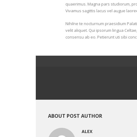
quaerimus. Magna pars studiorum, prodi
Vivamus sagittis lacus vel augue laore
Nihilne te nocturnum praesidium Palati
velit aliquet. Qui ipsorum lingua Celta
consensu ab eo. Petierunt uti sibi conci
ABOUT POST AUTHOR
ALEX