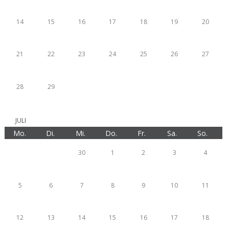
14
15
16
17
18
19
20
21
22
23
24
25
26
27
28
29
JULI
Mo.
Di.
Mi.
Do.
Fr.
Sa.
So.
30
1
2
3
4
5
6
7
8
9
10
11
12
13
14
15
16
17
18