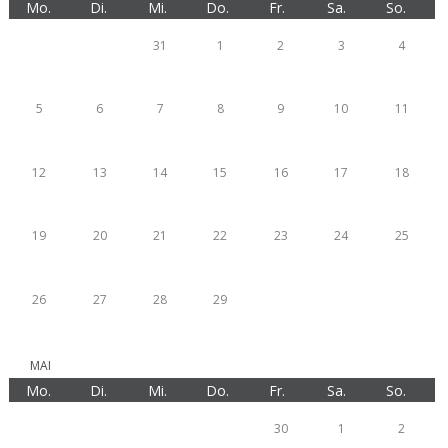
Mo.
Di.
Mi.
Do.
Fr.
Sa.
So.
31
1
2
3
4
5
6
7
8
9
10
11
12
13
14
15
16
17
18
19
20
21
22
23
24
25
26
27
28
29
MAI
Mo.
Di.
Mi.
Do.
Fr.
Sa.
So.
30
1
2